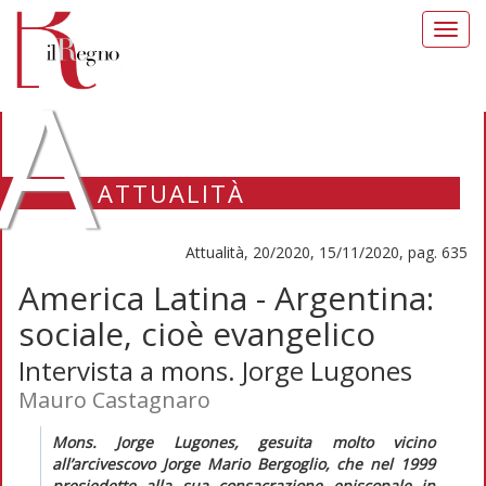
Toggl
navig
A
ATTUALITÀ
Attualità, 20/2020, 15/11/2020, pag. 635
America Latina - Argentina:
sociale, cioè evangelico
Intervista a mons. Jorge Lugones
Mauro Castagnaro
Mons. Jorge Lugones, gesuita molto vicino
all’arcivescovo Jorge Mario Bergoglio, che nel 1999
presiedette alla sua consacrazione episcopale in