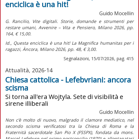
enciclica è una hit!
Guido Mocellin
G. Rancilio,
Vite digitali. Storie, domande e strumenti per
restare umani,
Avvenire – Vita e Pensiero, Milano 2026, pp.
164, € 15,00.
Id.,
Questa enciclica è una hit! La Magnifica humanitas per i
ragazzi,
Àncora, Milano 2026, pp. 48, € 3,00.
Segnalazioni, 15/07/2026, pag. 415
Attualità, 2026-14
Chiesa cattolica - Lefebvriani: ancora
scisma
Si torna all'era Wojtyla. Sete di visibilità e
sirene illiberali
Guido Mocellin
Non c’è molto di nuovo, malgrado il clamore mediatico, nel
secondo scisma verificatosi tra la Chiesa di Roma e la
Fraternità sacerdotale San Pio X (FSSPX), fondata da mons.
Marcel Lefebvre nel primo postconcilio (1970) e allontanatasi