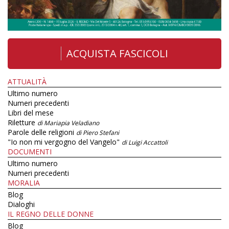
ACQUISTA FASCICOLI
ATTUALITÀ
Ultimo numero
Numeri precedenti
Libri del mese
Riletture
di Mariapia Veladiano
Parole delle religioni
di Piero Stefani
"Io non mi vergogno del Vangelo"
di Luigi Accattoli
DOCUMENTI
Ultimo numero
Numeri precedenti
MORALIA
Blog
Dialoghi
IL REGNO DELLE DONNE
Blog