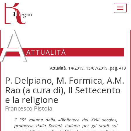
Toggl
navig
A
ATTUALITÀ
Attualità, 14/2019, 15/07/2019, pag. 419
P. Delpiano, M. Formica, A.M.
Rao (a cura di), Il Settecento
e la religione
Francesco Pistoia
Il 35° volume della «Biblioteca del XVIII secolo»,
promossa dalla Società italiana per gli studi sul