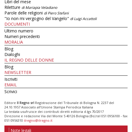
Libri del mese
Riletture
di Mariapia Veladiano
Parole delle religioni
di Piero Stefani
"Io non mi vergogno del Vangelo"
di Luigi Accattoli
DOCUMENTI
Ultimo numero
Numeri precedenti
MORALIA
Blog
Dialoghi
IL REGNO DELLE DONNE
Blog
NEWSLETTER
Iscriviti
EMAIL
Scrivici
Editore
Il Regno srl
Registrazione del Tribunale di Bologna N. 2237 del
24.10.1957 Associato all’Unione Stampa Periodica Italiana
La testata usufruisce dei contributi diretti editoria d.lgs 70/2017
Direzione e redazione Via del Monte 5 40126 Bologna (Bo) tel 051 0956100 - fax
051 0956310
ilregno@ilregno.it
Note legali