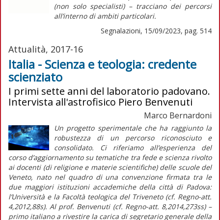
(non solo specialisti) – tracciano dei percorsi
all’interno di ambiti particolari.
Segnalazioni, 15/09/2023, pag. 514
Attualità, 2017-16
Italia - Scienza e teologia: credente
scienziato
I primi sette anni del laboratorio padovano.
Intervista all'astrofisico Piero Benvenuti
Marco Bernardoni
Un progetto sperimentale che ha raggiunto la
robustezza di un percorso riconosciuto e
consolidato. Ci riferiamo all’esperienza del
corso d’aggiornamento su tematiche tra fede e scienza rivolto
ai docenti (di religione e materie scientifiche) delle scuole del
Veneto, nato nel quadro di una convenzione firmata tra le
due maggiori istituzioni accademiche della città di Padova:
l’Università e la Facoltà teologica del Triveneto (cf.
Regno-att
.
4,2012,88s). Al prof. Benvenuti (cf.
Regno-att
. 8,2014,273ss) –
primo italiano a rivestire la carica di segretario generale della