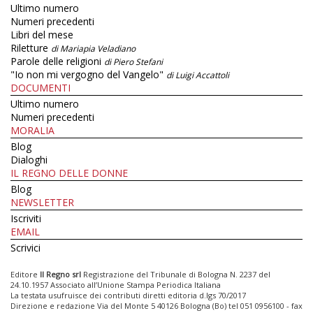
Ultimo numero
Numeri precedenti
Libri del mese
Riletture
di Mariapia Veladiano
Parole delle religioni
di Piero Stefani
"Io non mi vergogno del Vangelo"
di Luigi Accattoli
DOCUMENTI
Ultimo numero
Numeri precedenti
MORALIA
Blog
Dialoghi
IL REGNO DELLE DONNE
Blog
NEWSLETTER
Iscriviti
EMAIL
Scrivici
Editore
Il Regno srl
Registrazione del Tribunale di Bologna N. 2237 del
24.10.1957 Associato all’Unione Stampa Periodica Italiana
La testata usufruisce dei contributi diretti editoria d.lgs 70/2017
Direzione e redazione Via del Monte 5 40126 Bologna (Bo) tel 051 0956100 - fax