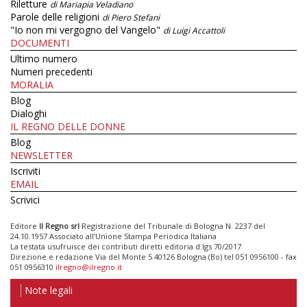
Riletture
di Mariapia Veladiano
Parole delle religioni
di Piero Stefani
"Io non mi vergogno del Vangelo"
di Luigi Accattoli
DOCUMENTI
Ultimo numero
Numeri precedenti
MORALIA
Blog
Dialoghi
IL REGNO DELLE DONNE
Blog
NEWSLETTER
Iscriviti
EMAIL
Scrivici
Editore
Il Regno srl
Registrazione del Tribunale di Bologna N. 2237 del
24.10.1957 Associato all’Unione Stampa Periodica Italiana
La testata usufruisce dei contributi diretti editoria d.lgs 70/2017
Direzione e redazione Via del Monte 5 40126 Bologna (Bo) tel 051 0956100 - fax
051 0956310
ilregno@ilregno.it
Note legali