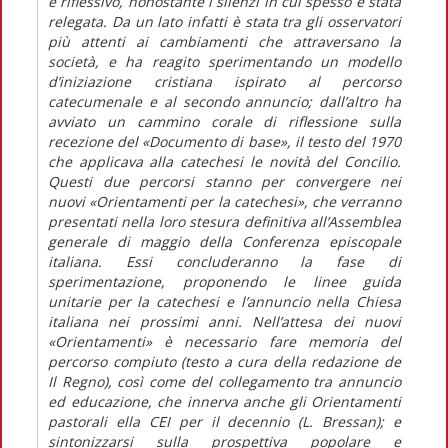
e riflessivo, nonostante i silenzi in cui spesso è stata
relegata. Da un lato infatti è stata tra gli osservatori
più attenti ai cambiamenti che attraversano la
società, e ha reagito sperimentando un modello
d’iniziazione cristiana ispirato al percorso
catecumenale e al secondo annuncio; dall’altro ha
avviato un cammino corale di riflessione sulla
recezione del «Documento di base», il testo del 1970
che applicava alla catechesi le novità del Concilio.
Questi due percorsi stanno per convergere nei
nuovi «Orientamenti per la catechesi», che verranno
presentati nella loro stesura definitiva all’Assemblea
generale di maggio della Conferenza episcopale
italiana. Essi concluderanno la fase di
sperimentazione, proponendo le linee guida
unitarie per la catechesi e l’annuncio nella Chiesa
italiana nei prossimi anni. Nell’attesa dei nuovi
«Orientamenti» è necessario fare memoria del
percorso compiuto (testo a cura della redazione de
Il Regno), così come del collegamento tra annuncio
ed educazione, che innerva anche gli Orientamenti
pastorali ella CEI per il decennio (L. Bressan); e
sintonizzarsi sulla prospettiva popolare e