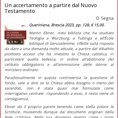
Un accertamento a partire dal Nuovo
Testamento
D. Segna
Queriniana, Brescia 2023, pp. 128, € 15,00.
Martin Ebner, noto biblista che ha studiato
Teologia a Würzburg, a Tubinga e all’École
biblique di Gerusalemme, riflette sulla risposta
da dare a una domanda molto attuale, a partire dal dibattito
piuttosto acceso che ha investito la Chiesa cattolica, in
particolare quella tedesca, in ordine all’abolizione del
celibato obbligatorio e all’ammissione delle donne al
ministero ordinato.
Paradossalmente in questa controversia la questione di
fondo, vale a dire se la Chiesa abbia bisogno o meno dei
sacerdoti, non è stata quasi mai formulata come
interrogativo centrale: rispondendo a esso, il resto viene di
conseguenza.
Ebner dà il proprio parere tenendo come stella polare le
Scritture, muovendo dunque dai documenti originari della
fede cristiana. Nella sua disamina mostra come i primi