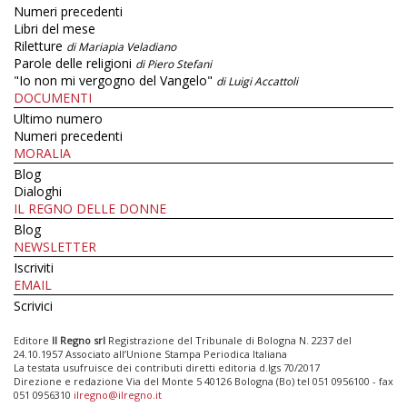
Numeri precedenti
Libri del mese
Riletture
di Mariapia Veladiano
Parole delle religioni
di Piero Stefani
"Io non mi vergogno del Vangelo"
di Luigi Accattoli
DOCUMENTI
Ultimo numero
Numeri precedenti
MORALIA
Blog
Dialoghi
IL REGNO DELLE DONNE
Blog
NEWSLETTER
Iscriviti
EMAIL
Scrivici
Editore
Il Regno srl
Registrazione del Tribunale di Bologna N. 2237 del
24.10.1957 Associato all’Unione Stampa Periodica Italiana
La testata usufruisce dei contributi diretti editoria d.lgs 70/2017
Direzione e redazione Via del Monte 5 40126 Bologna (Bo) tel 051 0956100 - fax
051 0956310
ilregno@ilregno.it