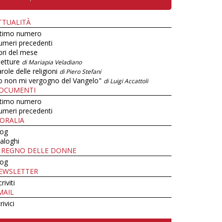
TTUALITÀ
ltimo numero
umeri precedenti
bri del mese
letture
di Mariapia Veladiano
role delle religioni
di Piero Stefani
o non mi vergogno del Vangelo"
di Luigi Accattoli
OCUMENTI
ltimo numero
umeri precedenti
ORALIA
log
aloghi
L REGNO DELLE DONNE
log
EWSLETTER
criviti
MAIL
rivici