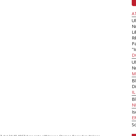
A
U
N
Li
Ri
Pa
"I
D
U
N
M
B
Di
I
B
N
Is
E
Sc