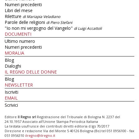
Numeri precedenti
Libri del mese
Riletture
di Mariapia Veladiano
Parole delle religioni
di Piero Stefani
"Io non mi vergogno del Vangelo"
di Luigi Accattoli
DOCUMENTI
Ultimo numero
Numeri precedenti
MORALIA
Blog
Dialoghi
IL REGNO DELLE DONNE
Blog
NEWSLETTER
Iscriviti
EMAIL
Scrivici
Editore
Il Regno srl
Registrazione del Tribunale di Bologna N. 2237 del
24.10.1957 Associato all’Unione Stampa Periodica Italiana
La testata usufruisce dei contributi diretti editoria d.lgs 70/2017
Direzione e redazione Via del Monte 5 40126 Bologna (Bo) tel 051 0956100 - fax
051 0956310
ilregno@ilregno.it