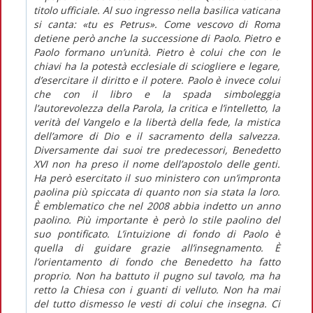
titolo ufficiale. Al suo ingresso nella basilica vaticana
si canta: «tu es Petrus». Come vescovo di Roma
detiene però anche la successione di Paolo. Pietro e
Paolo formano un’unità. Pietro è colui che con le
chiavi ha la potestà ecclesiale di sciogliere e legare,
d’esercitare il diritto e il potere. Paolo è invece colui
che con il libro e la spada simboleggia
l’autorevolezza della Parola, la critica e l’intelletto, la
verità del Vangelo e la libertà della fede, la mistica
dell’amore di Dio e il sacramento della salvezza.
Diversamente dai suoi tre predecessori, Benedetto
XVI non ha preso il nome dell’apostolo delle genti.
Ha però esercitato il suo ministero con un’impronta
paolina più spiccata di quanto non sia stata la loro.
È emblematico che nel 2008 abbia indetto un anno
paolino. Più importante è però lo stile paolino del
suo pontificato. L’intuizione di fondo di Paolo è
quella di guidare grazie all’insegnamento. È
l’orientamento di fondo che Benedetto ha fatto
proprio. Non ha battuto il pugno sul tavolo, ma ha
retto la Chiesa con i guanti di velluto. Non ha mai
del tutto dismesso le vesti di colui che insegna. Ci