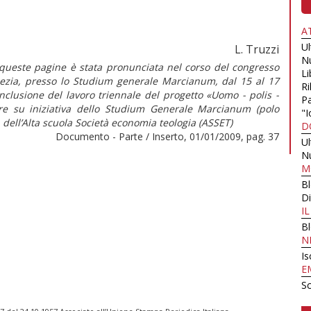
A
U
L. Truzzi
N
queste pagine è stata pronunciata nel corso del congresso
Li
enezia, presso lo Studium generale Marcianum, dal 15 al 17
Ri
nclusione del lavoro triennale del progetto «Uomo - polis -
Pa
e su iniziativa dello Studium Generale Marcianum (polo
"I
dell’Alta scuola Società economia teologia (ASSET)
D
Documento - Parte / Inserto, 01/01/2009, pag. 37
U
N
M
B
Di
I
B
N
Is
E
Sc