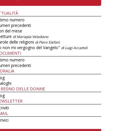
TTUALITÀ
ltimo numero
umeri precedenti
bri del mese
letture
di Mariapia Veladiano
role delle religioni
di Piero Stefani
o non mi vergogno del Vangelo"
di Luigi Accattoli
OCUMENTI
ltimo numero
umeri precedenti
ORALIA
log
aloghi
L REGNO DELLE DONNE
log
EWSLETTER
criviti
MAIL
rivici