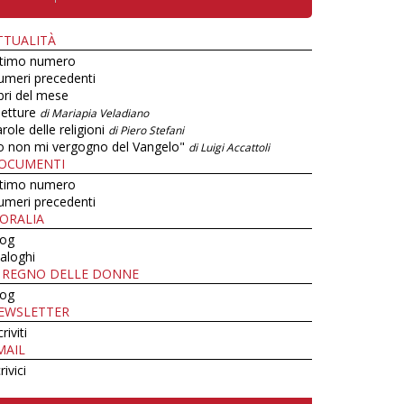
TTUALITÀ
ltimo numero
umeri precedenti
bri del mese
letture
di Mariapia Veladiano
role delle religioni
di Piero Stefani
o non mi vergogno del Vangelo"
di Luigi Accattoli
OCUMENTI
ltimo numero
umeri precedenti
ORALIA
log
aloghi
L REGNO DELLE DONNE
log
EWSLETTER
criviti
MAIL
rivici