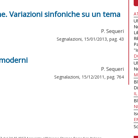
ne. Variazioni sinfoniche su un tema
A
U
N
P. Sequeri
Li
Ri
Segnalazioni, 15/01/2013, pag. 43
Pa
"I
D
stmoderni
U
P. Sequeri
N
M
Segnalazioni, 15/12/2011, pag. 764
B
Di
I
B
N
Is
E
Sc