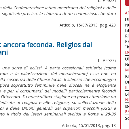
L. Prezzi
 della Confederazione latino-americana dei religiosi e delle
A
n significato preciso: la chiusura di un contenzioso che dura
U
Articolo, 15/07/2013, pag. 423
N
Li
Ri
Pa
: ancora feconda. Religios dal
"I
ani
D
U
L. Prezzi
N
una sorta di eclissi. A parte occasionali schiarite (come
M
ecrata e la valorizzazione del monachesimo) essa non ha
B
ella coscienza delle Chiese locali. Il silenzio che accompagna
Di
ligiosa soprattutto femminile nelle diocesi ne è eloquente
I
a e per il consumarsi dei modelli particolarmente fecondi
B
 l’Ottocento. Su quest’ultima stagione ha posto attenzione un
N
icate ai religiosi e alle religiose, su sollecitazione della
Is
no) e delle Unioni generali dei superiori maschili (USG) e
E
o il titolo dei lavori seminariali svoltisi a Roma il 28-30
Sc
Articolo, 15/01/2013, pag. 18