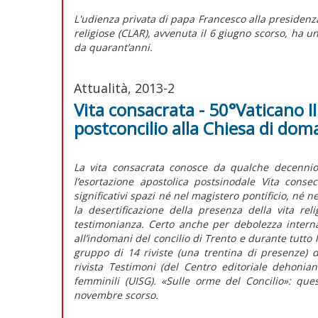
L'udienza privata di papa Francesco alla presidenza
religiose (CLAR), avvenuta il 6 giugno scorso, ha u
da quarant’anni.
Attualità, 2013-2
Vita consacrata - 50°Vaticano II
postconcilio alla Chiesa di dom
La vita consacrata conosce da qualche decennio 
l’esortazione apostolica postsinodale Vita cons
significativi spazi né nel magistero pontificio, né n
la desertificazione della presenza della vita re
testimonianza. Certo anche per debolezza intern
all’indomani del concilio di Trento e durante tutto
gruppo di 14 riviste (una trentina di presenze) ded
rivista Testimoni (del Centro editoriale dehonia
femminili (UISG). «Sulle orme del Concilio»: quest
novembre scorso.