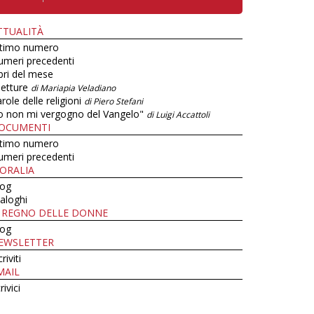
TTUALITÀ
ltimo numero
umeri precedenti
bri del mese
letture
di Mariapia Veladiano
role delle religioni
di Piero Stefani
o non mi vergogno del Vangelo"
di Luigi Accattoli
OCUMENTI
ltimo numero
umeri precedenti
ORALIA
log
aloghi
L REGNO DELLE DONNE
log
EWSLETTER
criviti
MAIL
rivici