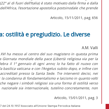
° al di fuori dell’Italia) è stato motivato dalla firma e dalla
ell’Africa, l’esortazione apostolica postsinodale che prende
Articolo, 15/11/2011, pag. 656
: ostilità e pregiudizio. Le diverse
A.M. Valli
o XVI ha messo al centro del suo magistero in questa prima
a Giornata mondiale della pace (Libertà religiosa via per la
elebra il 1° gennaio di ogni anno; lo ha fatto di nuovo con
a basilica vaticana e con l’Angelus subito dopo, e infine con
 accreditati presso la Santa Sede. Tre interventi decisi, nei
ve: la condanna di fondamentalismo e laicismo in quanto volti
che negare i simboli religiosi sia una forma di ostilità verso
sia nazionale sia internazionale, tutelino concretamente, non
Articolo, 15/01/2011, pag. 3
 del 24.10.1957 Associato all’Unione Stampa Periodica Italiana