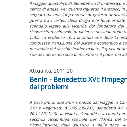
Il viaggio apostolico di Benedetto XVI in Messico e
carico di attese. Per quanto riguarda il Messico, in
segnato da una lunga storia di governi anticlerica
guerra fra i cartelli della droga e le forze armate d
scandalo legato alla vicenda del fondatore dei l
riconosciuto colpevole di violenze sessuali dopo u
Cuba, in evidenza c’era la situazione della Chiesa
complessa transizione del sistema economico e soc
personale del vecchio leader malato, il quasi ottant
suo desiderio non solo di incontrare il papa, ma addi
Attualità, 2011-20
Benin - Benedetto XVI: l’impegno
dai problemi
A poco più di due anni e mezzo dal viaggio in Cam
210 e Regno-att. 8,2009,235-237) Benedetto XVI è 
20.11.2011). Se la visita a Yaoundé e a Luanda er
seconda Assemblea speciale per l’Africa del Si
riconciliazione, della giustizia e della pace, 