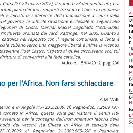
 a Cuba (23-29 marzo 2012), il numero 23 del pontificato, era
 primo piano c’erano i rapporti tra stato e Chiesa in un paese
A
li e laicisti, le sofferenze della popolazione a causa della
U
el governo, la difficile situazione ecclesiale in seguito allo
N
egionari di Cristo, Marcial Maciel Degollado (1920-2008),
Li
n’inchiesta ordinata dal card. Ratzinger nel 2005. Quanto a
Ri
 cattolica nel rapporto con il regime comunista, la lenta e
Pa
iale cubano verso una maggiore libertà e infine la vicenda
"I
aseienne Fidel Castro, rispetto al quale circolavano voci sul
D
rittura di convertirsi alla fede cattolica.
U
Articolo, 15/04/2012, pag. 230
N
M
B
 per l’Africa. Non farsi schiacciare
Di
I
B
A.M. Valli
N
erun e in Angola (17- 23.3.2009; cf. Regno-doc. 7,2009,197-
Is
tornato in Africa, questa volta per visitare il Benin (18-
E
a avvenuta per la consegna dell’Instrumentum laboris della
Sc
nodo dei vescovi (La Chiesa in Africa al servizio della
4-25.10.2009; cf. Regno-doc. 21,2009,665-696 e Regno-att.