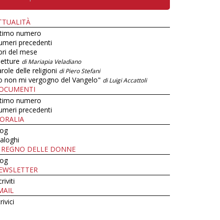
TTUALITÀ
ltimo numero
umeri precedenti
bri del mese
letture
di Mariapia Veladiano
role delle religioni
di Piero Stefani
o non mi vergogno del Vangelo"
di Luigi Accattoli
OCUMENTI
ltimo numero
umeri precedenti
ORALIA
log
aloghi
L REGNO DELLE DONNE
log
EWSLETTER
criviti
MAIL
rivici