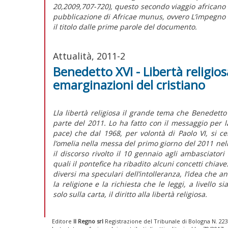
20,2009,707-720), questo secondo viaggio africano (22
pubblicazione di Africae munus, ovvero L’impegno d
il titolo dalle prime parole del documento.
Attualità, 2011-2
Benedetto XVI - Libertà religiosa
emarginazioni del cristiano
Lla libertà religiosa il grande tema che Benedett
parte del 2011. Lo ha fatto con il messaggio per l
pace) che dal 1968, per volontà di Paolo VI, si c
l’omelia nella messa del primo giorno del 2011 nell
il discorso rivolto il 10 gennaio agli ambasciatori
quali il pontefice ha ribadito alcuni concetti chia
diversi ma speculari dell’intolleranza, l’idea che an
la religione e la richiesta che le leggi, a livello 
solo sulla carta, il diritto alla libertà religiosa.
Editore
Il Regno srl
Registrazione del Tribunale di Bologna N. 2237