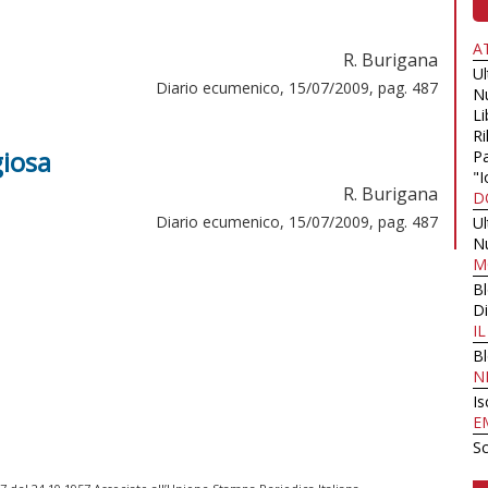
A
R. Burigana
U
Diario ecumenico, 15/07/2009, pag. 487
N
Li
Ri
giosa
Pa
"I
R. Burigana
D
Diario ecumenico, 15/07/2009, pag. 487
U
N
M
B
Di
I
B
N
Is
E
Sc