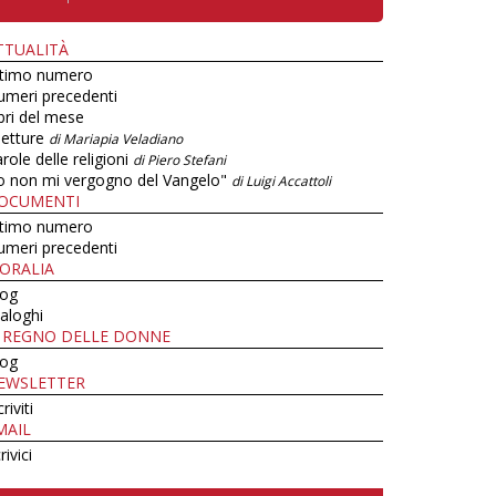
TTUALITÀ
ltimo numero
umeri precedenti
bri del mese
letture
di Mariapia Veladiano
role delle religioni
di Piero Stefani
o non mi vergogno del Vangelo"
di Luigi Accattoli
OCUMENTI
ltimo numero
umeri precedenti
ORALIA
log
aloghi
L REGNO DELLE DONNE
log
EWSLETTER
criviti
MAIL
rivici