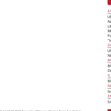
A
U
N
Li
Ri
Pa
"I
D
U
N
M
B
Di
I
B
N
Is
E
Sc