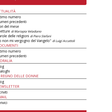
TTUALITÀ
ltimo numero
umeri precedenti
bri del mese
letture
di Mariapia Veladiano
role delle religioni
di Piero Stefani
o non mi vergogno del Vangelo"
di Luigi Accattoli
OCUMENTI
ltimo numero
umeri precedenti
ORALIA
log
aloghi
L REGNO DELLE DONNE
log
EWSLETTER
criviti
MAIL
rivici