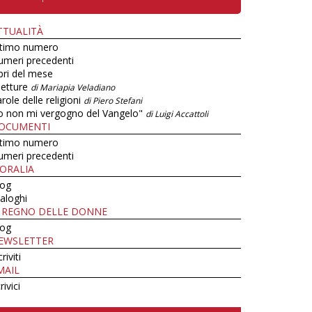
TTUALITÀ
ltimo numero
umeri precedenti
bri del mese
letture
di Mariapia Veladiano
role delle religioni
di Piero Stefani
o non mi vergogno del Vangelo"
di Luigi Accattoli
OCUMENTI
ltimo numero
umeri precedenti
ORALIA
log
aloghi
L REGNO DELLE DONNE
log
EWSLETTER
criviti
MAIL
rivici