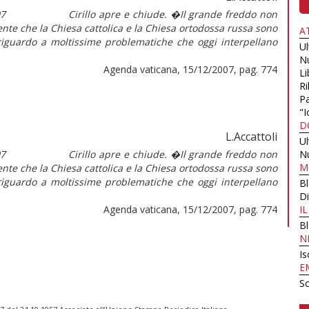
007 Cirillo apre e chiude. �Il grande freddo non
nte che la Chiesa cattolica e la Chiesa ortodossa russa sono
A
riguardo a moltissime problematiche che oggi interpellano
U
N
Agenda vaticana, 15/12/2007, pag. 774
Li
Ri
Pa
"I
D
L.Accattoli
U
007 Cirillo apre e chiude. �Il grande freddo non
N
M
nte che la Chiesa cattolica e la Chiesa ortodossa russa sono
riguardo a moltissime problematiche che oggi interpellano
B
Di
Agenda vaticana, 15/12/2007, pag. 774
I
B
N
Is
E
Sc