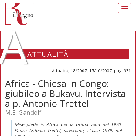
Toggl
navig
A
ATTUALITÀ
Attualità, 18/2007, 15/10/2007, pag. 631
Africa - Chiesa in Congo:
giubileo a Bukavu. Intervista
a p. Antonio Trettel
M.E. Gandolfi
Mise piede in Africa per la prima volta nel 1970.
Padre Antonio Trettel, saveriano, classe 1939, nel