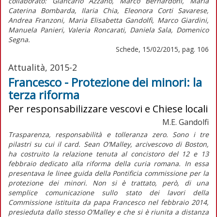
collaborato: Giancarlo Azzano, Marco Bernardoni, Maria
Caterina Bombarda, Ilaria Chia, Eleonora Corti Savarese,
Andrea Franzoni, Maria Elisabetta Gandolfi, Marco Giardini,
Manuela Panieri, Valeria Roncarati, Daniela Sala, Domenico
Segna.
Schede, 15/02/2015, pag. 106
Attualità, 2015-2
Francesco - Protezione dei minori: la
terza riforma
Per responsabilizzare vescovi e Chiese locali
M.E. Gandolfi
Trasparenza, responsabilità e tolleranza zero. Sono i tre
pilastri su cui il card. Sean O’Malley, arcivescovo di Boston,
ha costruito la relazione tenuta al concistoro del 12 e 13
febbraio dedicato alla riforma della curia romana. In essa
presentava le linee guida della Pontificia commissione per la
protezione dei minori. Non si è trattato, però, di una
semplice comunicazione sullo stato dei lavori della
Commissione istituita da papa Francesco nel febbraio 2014,
presieduta dallo stesso O’Malley e che si è riunita a distanza