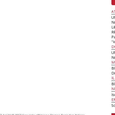
A
U
N
Li
Ri
Pa
"I
D
U
N
M
B
Di
I
B
N
Is
E
Sc