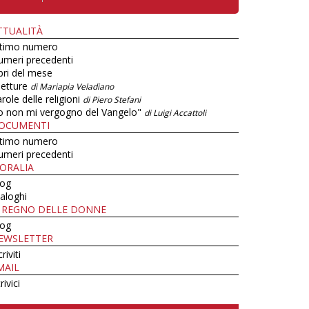
TTUALITÀ
ltimo numero
umeri precedenti
bri del mese
letture
di Mariapia Veladiano
role delle religioni
di Piero Stefani
o non mi vergogno del Vangelo"
di Luigi Accattoli
OCUMENTI
ltimo numero
umeri precedenti
ORALIA
log
aloghi
L REGNO DELLE DONNE
log
EWSLETTER
criviti
MAIL
rivici