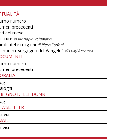
TTUALITÀ
ltimo numero
umeri precedenti
bri del mese
letture
di Mariapia Veladiano
role delle religioni
di Piero Stefani
o non mi vergogno del Vangelo"
di Luigi Accattoli
OCUMENTI
ltimo numero
umeri precedenti
ORALIA
log
aloghi
L REGNO DELLE DONNE
log
EWSLETTER
criviti
MAIL
rivici