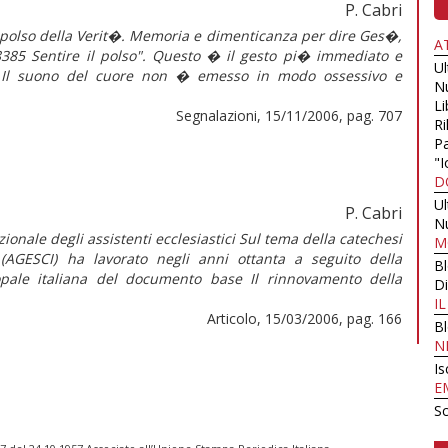
P. Cabri
Il polso della Verit�. Memoria e dimenticanza per dire Ges�,
A
08385 Sentire il polso". Questo � il gesto pi� immediato e
U
�) Il suono del cuore non � emesso in modo ossessivo e
N
Li
Segnalazioni, 15/11/2006, pag. 707
Ri
Pa
"I
D
U
P. Cabri
N
azionale degli assistenti ecclesiastici Sul tema della catechesi
M
i (AGESCI) ha lavorato negli anni ottanta a seguito della
B
pale italiana del documento base Il rinnovamento della
Di
I
Articolo, 15/03/2006, pag. 166
B
N
Is
E
Sc