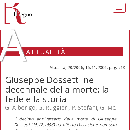
Toggl
navig
A
ATTUALITÀ
Attualità, 20/2006, 15/11/2006, pag. 713
Giuseppe Dossetti nel
decennale della morte: la
fede e la storia
G. Alberigo, G. Ruggieri, P. Stefani, G. Mc.
Il decimo anniversario della morte di Giuseppe
Dossetti (15.12.1996) ha offerto l’occasione non solo