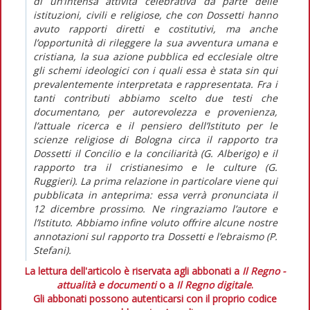
di un’intensa attività celebrativa da parte delle
istituzioni, civili e religiose, che con Dossetti hanno
avuto rapporti diretti e costitutivi, ma anche
l’opportunità di rileggere la sua avventura umana e
cristiana, la sua azione pubblica ed ecclesiale oltre
gli schemi ideologici con i quali essa è stata sin qui
prevalentemente interpretata e rappresentata. Fra i
tanti contributi abbiamo scelto due testi che
documentano, per autorevolezza e provenienza,
l’attuale ricerca e il pensiero dell’Istituto per le
scienze religiose di Bologna circa il rapporto tra
Dossetti il Concilio e la conciliarità (G. Alberigo) e il
rapporto tra il cristianesimo e le culture (G.
Ruggieri). La prima relazione in particolare viene qui
pubblicata in anteprima: essa verrà pronunciata il
12 dicembre prossimo. Ne ringraziamo l’autore e
l’Istituto. Abbiamo infine voluto offrire alcune nostre
annotazioni sul rapporto tra Dossetti e l’ebraismo (P.
Stefani).
La lettura dell'articolo è riservata agli abbonati a
Il Regno -
attualità e documenti
o a
Il Regno digitale
.
Gli abbonati possono autenticarsi con il proprio codice