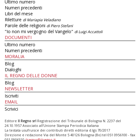
Ultimo numero
Numeri precedenti
Libri del mese
Riletture
di Mariapia Veladiano
Parole delle religioni
di Piero Stefani
"Io non mi vergogno del Vangelo"
di Luigi Accattoli
DOCUMENTI
Ultimo numero
Numeri precedenti
MORALIA
Blog
Dialoghi
IL REGNO DELLE DONNE
Blog
NEWSLETTER
Iscriviti
EMAIL
Scrivici
Editore
Il Regno srl
Registrazione del Tribunale di Bologna N. 2237 del
24.10.1957 Associato all’Unione Stampa Periodica Italiana
La testata usufruisce dei contributi diretti editoria d.lgs 70/2017
Direzione e redazione Via del Monte 5 40126 Bologna (Bo) tel 051 0956100 - fax
051 0956310
ilregno@ilregno.it