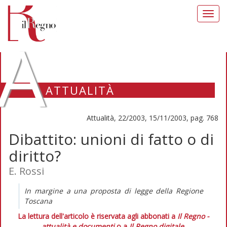
Toggl
navig
A
ATTUALITÀ
Attualità, 22/2003, 15/11/2003, pag. 768
Dibattito: unioni di fatto o di
diritto?
E. Rossi
In margine a una proposta di legge della Regione
Toscana
La lettura dell'articolo è riservata agli abbonati a
Il Regno -
attualità e documenti
o a
Il Regno digitale
.