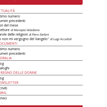
TTUALITÀ
ltimo numero
umeri precedenti
bri del mese
letture
di Mariapia Veladiano
role delle religioni
di Piero Stefani
o non mi vergogno del Vangelo"
di Luigi Accattoli
OCUMENTI
ltimo numero
umeri precedenti
ORALIA
log
aloghi
L REGNO DELLE DONNE
log
EWSLETTER
criviti
MAIL
rivici