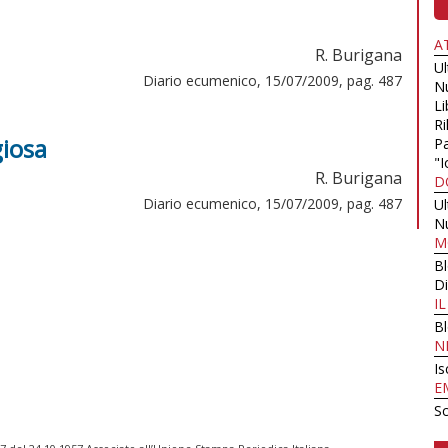
A
R. Burigana
U
Diario ecumenico, 15/07/2009, pag. 487
N
Li
Ri
giosa
Pa
"I
R. Burigana
D
Diario ecumenico, 15/07/2009, pag. 487
U
N
M
B
Di
I
B
N
Is
E
Sc