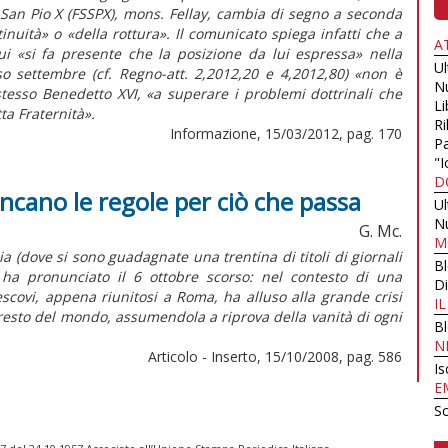
e San Pio X (FSSPX), mons. Fellay, cambia di segno a seconda
nuità» o «della rottura». Il comunicato spiega infatti che a
A
ui «si fa presente che la posizione da lui espressa» nella
U
so settembre (cf. Regno-att. 2,2012,20 e 4,2012,80) «non è
N
stesso Benedetto XVI, «a superare i problemi dottrinali che
Li
ta Fraternità».
Ri
Informazione, 15/03/2012, pag. 170
Pa
"I
D
ancano le regole per ciò che passa
U
N
G. Mc.
M
a (dove si sono guadagnate una trentina di titoli di giornali
B
 ha pronunciato il 6 ottobre scorso: nel contesto di una
Di
scovi, appena riunitosi a Roma, ha alluso alla grande crisi
I
el resto del mondo, assumendola a riprova della vanità di ogni
B
N
Articolo - Inserto, 15/10/2008, pag. 586
Is
E
Sc