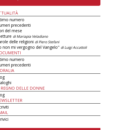
TTUALITÀ
ltimo numero
umeri precedenti
bri del mese
letture
di Mariapia Veladiano
role delle religioni
di Piero Stefani
o non mi vergogno del Vangelo"
di Luigi Accattoli
OCUMENTI
ltimo numero
umeri precedenti
ORALIA
log
aloghi
L REGNO DELLE DONNE
log
EWSLETTER
criviti
MAIL
rivici