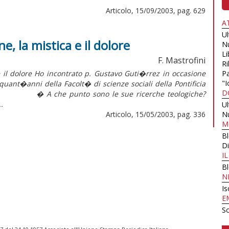
Articolo, 15/09/2003, pag. 629
A
U
e, la mistica e il dolore
N
Li
F. Mastrofini
Ri
il dolore Ho incontrato p. Gustavo Guti�rrez in occasione
Pa
"I
uant�anni della Facolt� di scienze sociali della Pontificia
D
m). � A che punto sono le sue ricerche teologiche?
.
U
Articolo, 15/05/2003, pag. 336
N
M
B
Di
I
B
N
Is
E
Sc