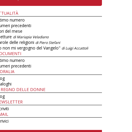
TTUALITÀ
ltimo numero
umeri precedenti
bri del mese
letture
di Mariapia Veladiano
role delle religioni
di Piero Stefani
o non mi vergogno del Vangelo"
di Luigi Accattoli
OCUMENTI
ltimo numero
umeri precedenti
ORALIA
log
aloghi
L REGNO DELLE DONNE
log
EWSLETTER
criviti
MAIL
rivici