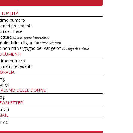
TTUALITÀ
ltimo numero
umeri precedenti
bri del mese
letture
di Mariapia Veladiano
role delle religioni
di Piero Stefani
o non mi vergogno del Vangelo"
di Luigi Accattoli
OCUMENTI
ltimo numero
umeri precedenti
ORALIA
log
aloghi
L REGNO DELLE DONNE
log
EWSLETTER
criviti
MAIL
rivici