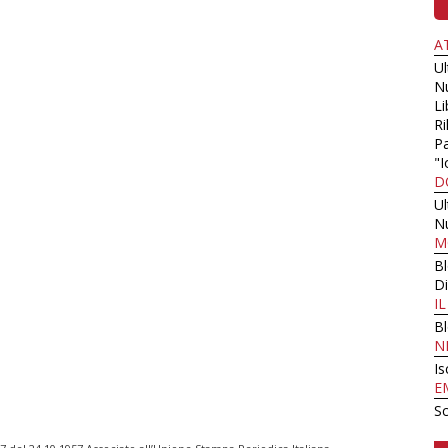
A
U
N
Li
Ri
Pa
"I
D
U
N
M
B
Di
I
B
N
Is
E
Sc