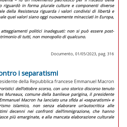
mo riguardò in forma plurale culture e componenti diverse
uale della Resistenza riguarda i valori condivisi di libertà e
nale quei valori siano oggi nuovamente minacciati in Europa,
atteggiamenti politici inadeguati: non si può essere post-
patrimonio di tutti, non monopolio di qualcuno.
Documento, 01/05/2023, pag. 316
ontro i separatismi
residente della Repubblica francese Emmanuel Macron
roristici dell’ottobre scorso, con uno storico discorso tenuto
i Les Mureaux, comune della
banlieue
parigina, il presidente
 Emmanuel Macron ha lanciato una sfida ai
«separatismi»
e
rismo islamico, non senza elaborare un’autocritica alle
ultimi decenni nei confronti dell’immigrazione, che hanno
 fasce più emarginate, e alla mancata elaborazione culturale