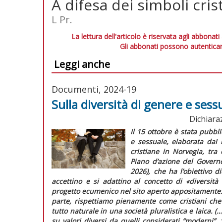
A difesa dei simboli cris
L Pr.
La lettura dell'articolo è riservata agli abbonati
Gli abbonati possono autenticar
Leggi anche
Documenti, 2024-19
Sulla diversità di genere e sess
Dichiara
Il 15 ottobre è stata pubb
e sessuale,
elaborata dai 
cristiane in Norvegia, tra c
Piano d’azione
del Govern
2026),
che ha l’obiettivo di
accettino e si adattino al concetto di «diversità
progetto ecumenico nel sito aperto appositamente
parte, rispettiamo pienamente come cristiani ch
tutto naturale in una società pluralistica e laica. (
su valori diversi da quelli considerati “moderni”, “