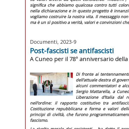
significa che abbiamo qualcosa contro tutti colo
nella dichiarazione e in questo progetto è innanzit
vogliamo costruire la nostra vita. Il messaggio no
ma è un
sì
positivo a verità, valori e convinzioni 
Documenti, 2023-9
Post-fascisti se antifascisti
A Cuneo per il 78° anniversario dell
Di fronte ai tentennamenti
dell’attuale destra di gover
alcuni commentatori e alcu
Sergio Mattarella, a Cuneo 
Liberazione d’Italia dal 
nell’ordine: il rapporto costitutivo tra antifa
Costituzione repubblicana e forma e valori delle
principi di civiltà, che furono programmaticamente
fascismo.
La rivolta morale dei resistenti – ha detto il pre