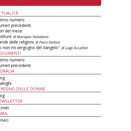
TTUALITÀ
ltimo numero
umeri precedenti
bri del mese
letture
di Mariapia Veladiano
role delle religioni
di Piero Stefani
o non mi vergogno del Vangelo"
di Luigi Accattoli
OCUMENTI
ltimo numero
umeri precedenti
ORALIA
log
aloghi
L REGNO DELLE DONNE
log
EWSLETTER
criviti
MAIL
rivici