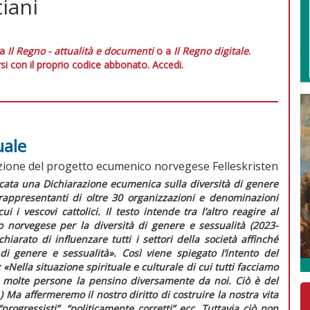
tiani
 a
Il Regno - attualità e documenti
o a
Il Regno digitale
.
si con il proprio codice abbonato.
Accedi.
uale
zione del progetto ecumenico norvegese Felleskristen
licata una
Dichiarazione ecumenica sulla diversità di genere
rappresentanti di oltre 30 organizzazioni e denominazioni
ui i vescovi cattolici. Il testo intende tra l’altro reagire al
o norvegese
per la diversità di genere e sessualità (2023-
chiarato di influenzare tutti i settori della società affinché
 di genere e sessualità». Così viene spiegato l’intento del
:
«Nella situazione spirituale e culturale di cui tutti facciamo
e molte persone la pensino diversamente da noi. Ciò è del
…) Ma affermeremo il nostro diritto di costruire la nostra vita
progressisti”, “politicamente corretti” ecc. Tuttavia ciò non