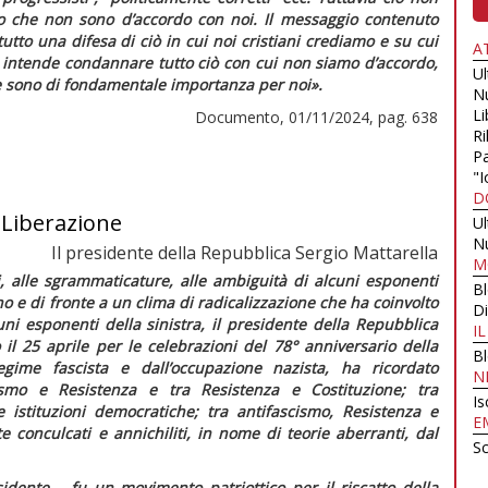
ro che non sono d’accordo con noi. Il messaggio contenuto
utto una difesa di ciò in cui noi cristiani crediamo e su cui
A
n intende condannare tutto ciò con cui non siamo d’accordo,
U
che sono di fondamentale importanza per noi».
N
Li
Documento, 01/11/2024, pag. 638
Ri
Pa
"I
D
a Liberazione
U
N
Il presidente della Repubblica Sergio Mattarella
M
, alle sgrammaticature, alle ambiguità di alcuni esponenti
B
no e di fronte a un clima di radicalizzazione che ha coinvolto
Di
ni esponenti della sinistra, il presidente della Repubblica
I
il 25 aprile per le celebrazioni del 78° anniversario della
B
regime fascista e dall’occupazione nazista, ha ricordato
N
scismo e Resistenza e tra Resistenza e Costituzione; tra
Is
 istituzioni democratiche; tra antifascismo, Resistenza e
E
 conculcati e annichiliti, in nome di teorie aberranti, dal
Sc
sidente – fu un movimento patriottico per il riscatto della