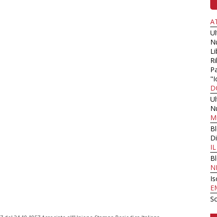
A
U
N
Li
Ri
Pa
"I
D
U
N
M
B
Di
I
B
N
Is
E
Sc