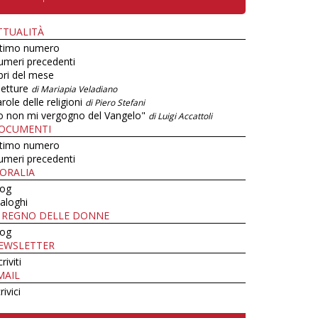
TTUALITÀ
ltimo numero
umeri precedenti
bri del mese
letture
di Mariapia Veladiano
role delle religioni
di Piero Stefani
o non mi vergogno del Vangelo"
di Luigi Accattoli
OCUMENTI
ltimo numero
umeri precedenti
ORALIA
log
aloghi
L REGNO DELLE DONNE
log
EWSLETTER
criviti
MAIL
rivici