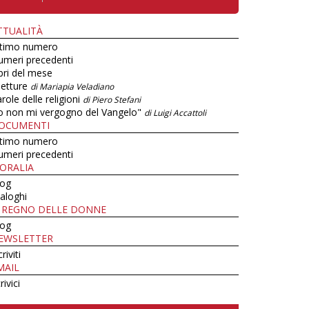
TTUALITÀ
ltimo numero
umeri precedenti
bri del mese
letture
di Mariapia Veladiano
role delle religioni
di Piero Stefani
o non mi vergogno del Vangelo"
di Luigi Accattoli
OCUMENTI
ltimo numero
umeri precedenti
ORALIA
log
aloghi
L REGNO DELLE DONNE
log
EWSLETTER
criviti
MAIL
rivici