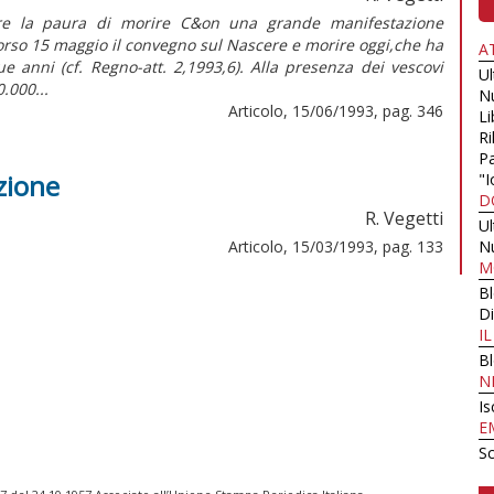
 la paura di morire C&on una grande manifestazione
corso 15 maggio il convegno sul Nascere e morire oggi,che ha
A
 anni (cf. Regno-att. 2,1993,6). Alla presenza dei vescovi
U
0.000...
N
Articolo, 15/06/1993, pag. 346
Li
Ri
Pa
zione
"I
D
R. Vegetti
U
Articolo, 15/03/1993, pag. 133
N
M
B
Di
I
B
N
Is
E
Sc