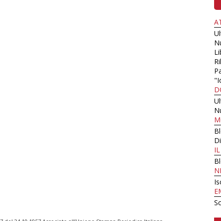
A
U
N
Li
Ri
Pa
"I
D
U
N
M
B
Di
I
B
N
Is
E
Sc