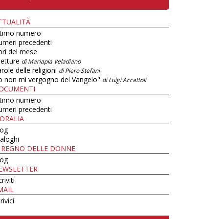
TTUALITÀ
ltimo numero
umeri precedenti
bri del mese
letture
di Mariapia Veladiano
role delle religioni
di Piero Stefani
o non mi vergogno del Vangelo"
di Luigi Accattoli
OCUMENTI
ltimo numero
umeri precedenti
ORALIA
log
aloghi
L REGNO DELLE DONNE
log
EWSLETTER
criviti
MAIL
rivici