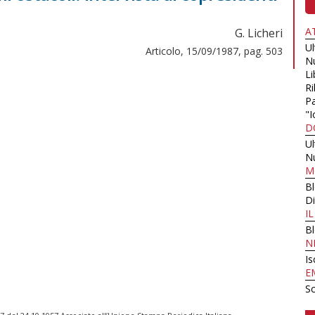
A
G. Licheri
U
Articolo, 15/09/1987, pag. 503
N
Li
Ri
Pa
"I
D
U
N
M
B
Di
I
B
N
Is
E
Sc