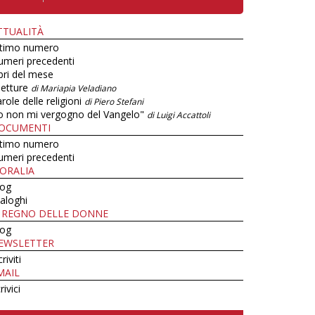
TTUALITÀ
ltimo numero
umeri precedenti
bri del mese
letture
di Mariapia Veladiano
role delle religioni
di Piero Stefani
o non mi vergogno del Vangelo"
di Luigi Accattoli
OCUMENTI
ltimo numero
umeri precedenti
ORALIA
log
aloghi
L REGNO DELLE DONNE
log
EWSLETTER
criviti
MAIL
rivici