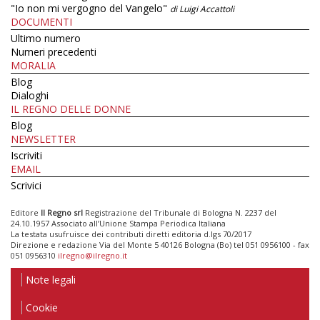
"Io non mi vergogno del Vangelo"
di Luigi Accattoli
DOCUMENTI
Ultimo numero
Numeri precedenti
MORALIA
Blog
Dialoghi
IL REGNO DELLE DONNE
Blog
NEWSLETTER
Iscriviti
EMAIL
Scrivici
Editore
Il Regno srl
Registrazione del Tribunale di Bologna N. 2237 del
24.10.1957 Associato all’Unione Stampa Periodica Italiana
La testata usufruisce dei contributi diretti editoria d.lgs 70/2017
Direzione e redazione Via del Monte 5 40126 Bologna (Bo) tel 051 0956100 - fax
051 0956310
ilregno@ilregno.it
Note legali
Cookie