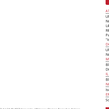
A
U
N
Li
Ri
Pa
"I
D
U
N
M
B
Di
I
B
N
Is
E
Sc