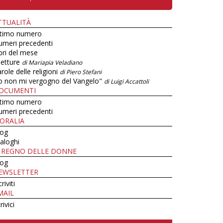
TTUALITÀ
ltimo numero
umeri precedenti
bri del mese
letture
di Mariapia Veladiano
role delle religioni
di Piero Stefani
o non mi vergogno del Vangelo"
di Luigi Accattoli
OCUMENTI
ltimo numero
umeri precedenti
ORALIA
log
aloghi
L REGNO DELLE DONNE
log
EWSLETTER
criviti
MAIL
rivici