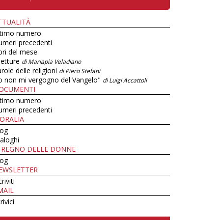
TTUALITÀ
ltimo numero
umeri precedenti
bri del mese
letture
di Mariapia Veladiano
role delle religioni
di Piero Stefani
o non mi vergogno del Vangelo"
di Luigi Accattoli
OCUMENTI
ltimo numero
umeri precedenti
ORALIA
log
aloghi
L REGNO DELLE DONNE
log
EWSLETTER
criviti
MAIL
rivici