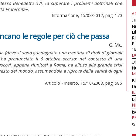
stesso Benedetto XVI, «a superare i problemi dottrinali che
ta Fraternità».
A
Informazione, 15/03/2012, pag. 170
U
N
Li
ancano le regole per ciò che passa
Ri
Pa
G. Mc.
"I
a (dove si sono guadagnate una trentina di titoli di giornali
D
 ha pronunciato il 6 ottobre scorso: nel contesto di una
U
scovi, appena riunitosi a Roma, ha alluso alla grande crisi
N
el resto del mondo, assumendola a riprova della vanità di ogni
M
B
Articolo - Inserto, 15/10/2008, pag. 586
Di
I
B
N
Is
E
Sc