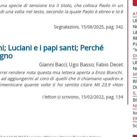
una specie di tensione tra il titolo, che colloca Paolo in un
di una volta nel testo, secondo la quale Paolo è ebreo e lo è
A
U
N
Segnalazioni, 15/06/2025, pag. 342
Li
Ri
Pa
i; Luciani e i papi santi; Perché
"I
egno
D
U
Gianni Bacci; Ugo Basso; Fabio Decet
N
orrei rendere nota questa mia lettera aperta a Enzo Bianchi.
M
o ad aggiungermi al coro di quelli che ti chiamano «padre» e
B
imenticare quante volte ti ho sentito citare Mt 23,9 «Non
Di
I
I lettori ci scrivono, 15/02/2022, pag. 134
B
N
Is
E
Sc