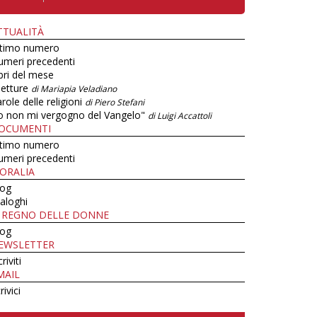
TTUALITÀ
ltimo numero
umeri precedenti
bri del mese
letture
di Mariapia Veladiano
role delle religioni
di Piero Stefani
o non mi vergogno del Vangelo"
di Luigi Accattoli
OCUMENTI
ltimo numero
umeri precedenti
ORALIA
log
aloghi
L REGNO DELLE DONNE
log
EWSLETTER
criviti
MAIL
rivici