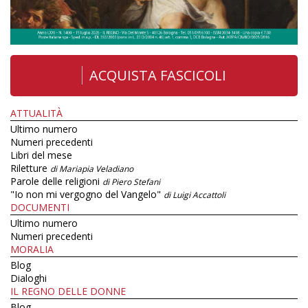
ACQUISTA FASCICOLI
ATTUALITÀ
Ultimo numero
Numeri precedenti
Libri del mese
Riletture
di Mariapia Veladiano
Parole delle religioni
di Piero Stefani
"Io non mi vergogno del Vangelo"
di Luigi Accattoli
DOCUMENTI
Ultimo numero
Numeri precedenti
MORALIA
Blog
Dialoghi
IL REGNO DELLE DONNE
Blog