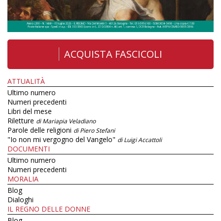
ACQUISTA FASCICOLI
ATTUALITÀ
Ultimo numero
Numeri precedenti
Libri del mese
Riletture
di Mariapia Veladiano
Parole delle religioni
di Piero Stefani
"Io non mi vergogno del Vangelo"
di Luigi Accattoli
DOCUMENTI
Ultimo numero
Numeri precedenti
MORALIA
Blog
Dialoghi
IL REGNO DELLE DONNE
Blog