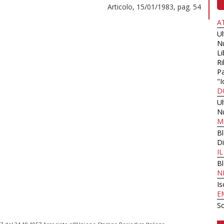
Articolo, 15/01/1983, pag. 54
A
U
N
Li
Ri
Pa
"I
D
U
N
M
B
Di
I
B
N
Is
E
Sc