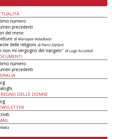
TTUALITÀ
ltimo numero
umeri precedenti
bri del mese
letture
di Mariapia Veladiano
role delle religioni
di Piero Stefani
o non mi vergogno del Vangelo"
di Luigi Accattoli
OCUMENTI
ltimo numero
umeri precedenti
ORALIA
log
aloghi
L REGNO DELLE DONNE
log
EWSLETTER
criviti
MAIL
rivici