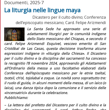
Documenti, 2025-7
La liturgia nelle lingue maya
Dicastero per il culto divino; Conferenza
dell’episcopato messicano; Card. Felipe Arizmendi
La Santa Sede ha approvato una serie di
adattamenti liturgici per le comunità indigene
dello Stato messicano del Chiapas, e secondo il
card. Felipe Arizmendi Esquivel, vescovo emerito di San
Cristóbal de Las Casas, questa decisione trasforma alcune
espressioni indigene in
«liturgia della Chiesa»
. Il Dicastero
per il culto divino e la disciplina dei sacramenti ha concesso
la
recognitio
l’8 novembre 2024, approvando gli
Adattamenti
all’Ordinario della messa a uso facoltativo
elaborati dalla
Conferenza dell’episcopato messicano per le etnie
tseltal,
tsotsil, ch’ol, tojolabal
e
zoque
. Le novità sono soprattutto tre:
il ruolo di guida, in alcuni momenti della messa, di un laico (o
laica), una danza tipica dopo la comunione e il servizio delle
«incensatrici» durante la celebrazione.
Pubblichiamo:
–
L
a lettera del prefetto del Dicastero per il culto divino e la
disciplina dei sacramenti, il card. Arthur Roche, che