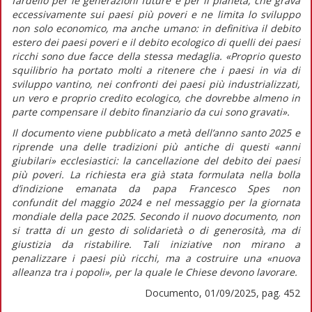
fardello per le generazioni future e per il pianeta, che grava
eccessivamente sui paesi più poveri e ne limita lo sviluppo
non solo economico, ma anche umano: in definitiva il debito
estero dei paesi poveri e il debito ecologico di quelli dei paesi
ricchi sono due facce della stessa medaglia.
«Proprio questo
squilibrio ha portato molti a ritenere che i paesi in via di
sviluppo vantino, nei confronti dei paesi più industrializzati,
un vero e proprio
credito ecologico,
che dovrebbe almeno in
parte compensare il debito finanziario da cui sono gravati».
Il documento viene pubblicato a metà dell’anno santo 2025 e
riprende una delle tradizioni più antiche di questi «anni
giubilari» ecclesiastici: la cancellazione del debito dei paesi
più poveri. La richiesta era già stata formulata nella bolla
d’indizione emanata da papa Francesco
Spes non
confundit
del maggio 2024 e nel messaggio per la giornata
mondiale della pace 2025. Secondo il nuovo documento, non
si tratta di un gesto di solidarietà o di generosità, ma di
giustizia da ristabilire. Tali iniziative non mirano a
penalizzare i paesi più ricchi, ma a costruire una
«nuova
alleanza tra i popoli»,
per la quale le Chiese devono lavorare.
Documento, 01/09/2025, pag. 452