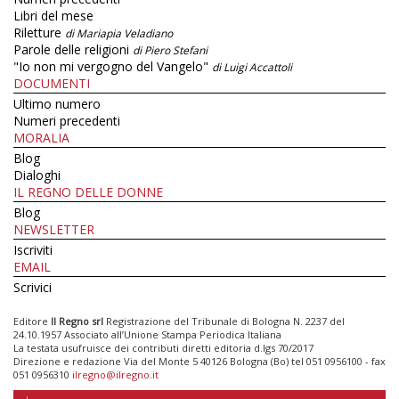
Libri del mese
Riletture
di Mariapia Veladiano
Parole delle religioni
di Piero Stefani
"Io non mi vergogno del Vangelo"
di Luigi Accattoli
DOCUMENTI
Ultimo numero
Numeri precedenti
MORALIA
Blog
Dialoghi
IL REGNO DELLE DONNE
Blog
NEWSLETTER
Iscriviti
EMAIL
Scrivici
Editore
Il Regno srl
Registrazione del Tribunale di Bologna N. 2237 del
24.10.1957 Associato all’Unione Stampa Periodica Italiana
La testata usufruisce dei contributi diretti editoria d.lgs 70/2017
Direzione e redazione Via del Monte 5 40126 Bologna (Bo) tel 051 0956100 - fax
051 0956310
ilregno@ilregno.it