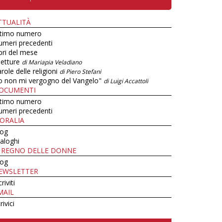
TTUALITÀ
ltimo numero
umeri precedenti
bri del mese
letture
di Mariapia Veladiano
role delle religioni
di Piero Stefani
o non mi vergogno del Vangelo"
di Luigi Accattoli
OCUMENTI
ltimo numero
umeri precedenti
ORALIA
log
aloghi
L REGNO DELLE DONNE
log
EWSLETTER
criviti
MAIL
rivici