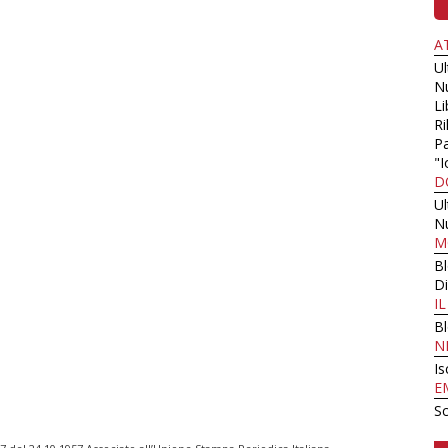
A
U
N
Li
Ri
Pa
"I
D
U
N
M
B
Di
I
B
N
Is
E
Sc