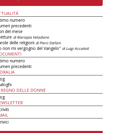
TTUALITÀ
ltimo numero
umeri precedenti
bri del mese
letture
di Mariapia Veladiano
role delle religioni
di Piero Stefani
o non mi vergogno del Vangelo"
di Luigi Accattoli
OCUMENTI
ltimo numero
umeri precedenti
ORALIA
log
aloghi
L REGNO DELLE DONNE
log
EWSLETTER
criviti
MAIL
rivici