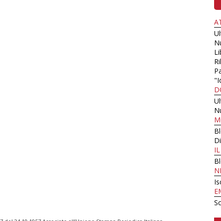
A
U
N
Li
Ri
Pa
"I
D
U
N
M
B
Di
I
B
N
Is
E
Sc