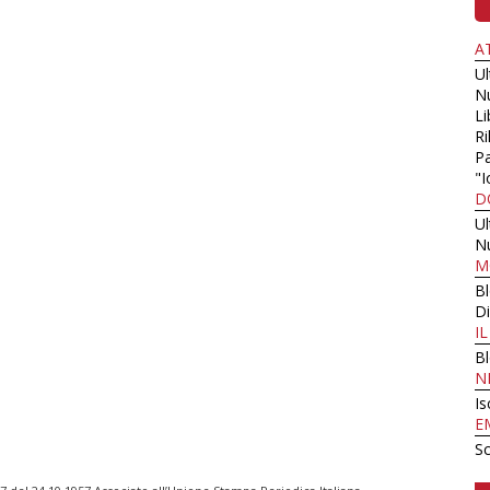
A
U
N
Li
Ri
Pa
"I
D
U
N
M
B
Di
I
B
N
Is
E
Sc