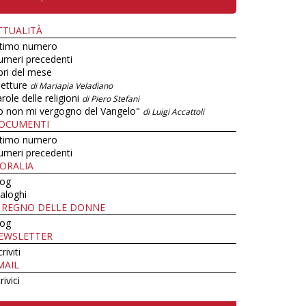
TTUALITÀ
ltimo numero
umeri precedenti
bri del mese
letture
di Mariapia Veladiano
role delle religioni
di Piero Stefani
o non mi vergogno del Vangelo"
di Luigi Accattoli
OCUMENTI
ltimo numero
umeri precedenti
ORALIA
log
aloghi
L REGNO DELLE DONNE
log
EWSLETTER
criviti
MAIL
rivici