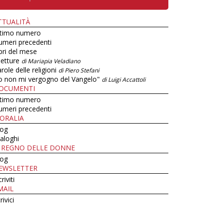
TTUALITÀ
ltimo numero
umeri precedenti
bri del mese
letture
di Mariapia Veladiano
role delle religioni
di Piero Stefani
o non mi vergogno del Vangelo"
di Luigi Accattoli
OCUMENTI
ltimo numero
umeri precedenti
ORALIA
log
aloghi
L REGNO DELLE DONNE
log
EWSLETTER
criviti
MAIL
rivici