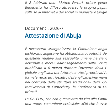
Il 2 febbraio dom Matteo Ferrari, priore gener
Benedetto, ha diffuso attraverso la propria pagina
sull’uso di Internet e dei social in monastero (origi
Documenti, 2026-7
Attestazione di Abuja
È necessario
«riorganizzare la Comunione angli
dichiarano anglicane ha abbandonato l’autorità del
questioni relative alla sessualità umana ne sian
dottrinali e morali dall’insegnamento della Scrit
pubblicata il 6 marzo durante l’incontro della
globale anglicana del futuro) tenutosi proprio ad Ab
formale verso un riassetto dell’anglicanesimo mondi
nei confronti delle strutture tradizionali della
l’arcivescovo di Canterbury, la Conferenza di La
primati.
La GAFCON, che con questo atto dà vita alla Comun
una nuova comunione ecclesiale:
«Ciò che è avve