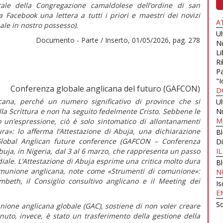
ale della Congregazione camaldolese dell’ordine di san
 Facebook una lettera a tutti i priori e maestri dei novizi
A
nale in nostro possesso).
U
Documento - Parte / Inserto, 01/05/2026, pag. 278
N
Li
Ri
Pa
"I
Conferenza globale anglicana del futuro (GAFCON)
D
cana, perché un numero significativo di province che si
U
la Scrittura e non ha seguito fedelmente Cristo. Sebbene le
N
M
o un’espressione, ciò è solo sintomatico di allontanamenti
tura»:
lo afferma l’
Attestazione di Abuja,
una dichiarazione
B
 Global Anglican future conference (GAFCON – Conferenza
Di
uja, in Nigeria, dal 3 al 6 marzo
,
che rappresenta un passo
I
ale. L’
Attestazione di Abuja
esprime una critica molto dura
B
 Comunione anglicana, note come «Strumenti di comunione»:
N
mbeth, il Consiglio consultivo anglicano e il Meeting dei
Is
E
Sc
ione anglicana globale (GAC), sostiene di non voler creare
nuto, invece, è stato un trasferimento della gestione della